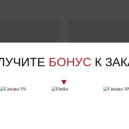
ЛУЧИТЕ
БОНУС
К ЗАК