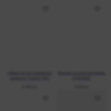
Обвес из натурального
Брелок из красной яшмы
пренита ТАИНСТВО
ЗДРАВИЕ
6 490
р.
3 900
р.