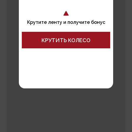
Крутите ленту и получите бонус
Я даю согласие на обработку моих персональных
КРУТИТЬ КОЛЕСО
данных ИП Соколова М.К. (ИНН 780727297308) в
целях обработки заявки и обратной связи.
Политика конфиденциальности по ссылке.
ПОЛУЧИТЬ БОНУС