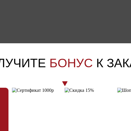
ЛУЧИТЕ
БОНУС
К ЗАК