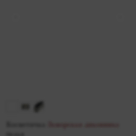
Косметичка
Заморская диковинка
белая