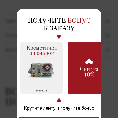
ПОЛУЧИТЕ
БОНУС
Забота о вещи
К ЗАКАЗУ
Состав
СВЯЗАТЬСЯ С НАМИ
Доставка
Чат поддержки Telegram
hello@yasna-shop.ru
+7 (911) 995-74-33
ИП Соколова Мария Константиновна
ИНН: 780727297308
ОГРНИП: 323784700325862
ЯСНЫЕ НОВОСТИ
Крутите ленту и получите бонус
Instagram, продукт компании Meta, которая
признана экстремистской организацией в России