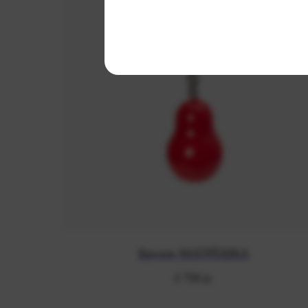
Брелок МАТРЁШКА
2 750
р.