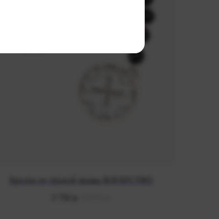
Брелок из чёрной яшмы БОГАТСТВО
3 900
р.
2 750
р.