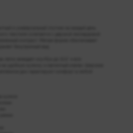
нтный и универсальный спутник на каждый день.
ого текстиля сочетается с дерзкой леопардовой
ременный контраст. Мягкая форма обеспечивает
раняет безупречный вид.
ак легко вмещает ноутбук до 15.6″ и все
 на удобную кулиску и магнитный клапан. Широкие
репленное дно гарантируют комфорт в любой
а кулисе
молнии
ужи
 ремни
ка