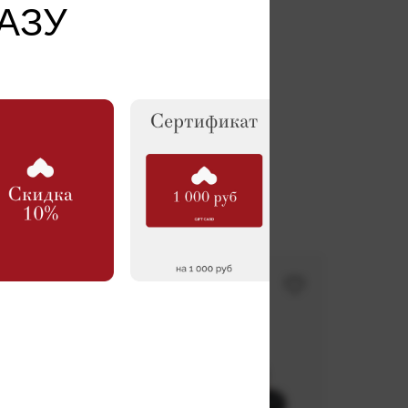
АЗУ
ВИТСЯ
-30%
08) в целях