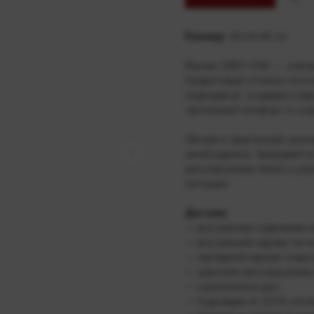
Размер:
30×14×39 см
Рюкзак GREY CHIC — элега
Графитовый оттенок плотн
подкладкой, создавая сов
тактильный комфорт и сох
Легкий и практичный, рюкз
необходимое. Закрывается
регулируемые лямки и ук
ситуации.
Детали:
— внутреннее отделение н
— внутренний карман на 
— накладной карман снар
— широкие регулируемые
— укрепленное дно
— подкладка из 100% хлоп