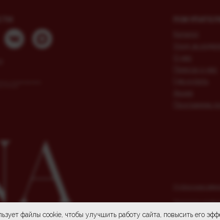
СТИ
ПОКУПАТЕЛ
Каталог
Уход за изде
О нас
3
Пресса о нас
Где купить
Meta, которая признана
 в России
Акции
Программа л
Публичная офер
Политика конфи
ьзует файлы cookie, чтобы улучшить работу сайта, повысить его эф