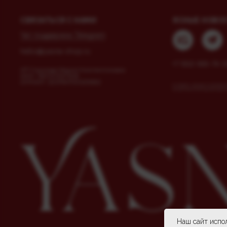
СВЯЗАТЬСЯ С НАМИ
ЯСНЫЕ НОВО
Чат поддержки Telegram
hello@yasna-shop.ru
+7 (911) 995-74-3
ИП Соколова Мария Константиновна
ИНН: 780727297308
ОГРНИП: 323784700325862
Instagram, продукт компании 
экстремистской организацией
Наш сайт испол