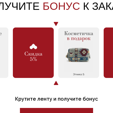
ЛУЧИТЕ
БОНУС
К ЗАК
, ВАМ ПОНРА
-30%
Крутите ленту и получите бонус
ие на обработку моих персональных данных ИП Соколова М.К. (ИНН 7807272973
вки и обратной связи.
Политика конфиденциальности по ссылке.