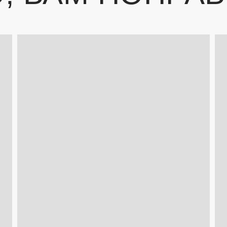
Крутите ленту и получите бонус
ие на обработку моих персональных данных ИП Соколова М.К. (ИНН 7807272973
вки и обратной связи.
Политика конфиденциальности по ссылке.
КРУТИТЬ КОЛЕСО
ПОЛУЧИТЬ БОНУС