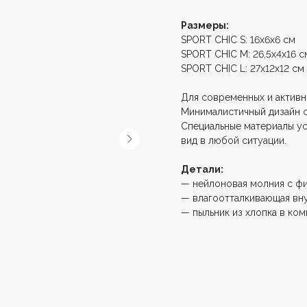
Размеры:
SPORT CHIC S: 16х6х6 см
SPORT CHIC M: 26,5х4х16 с
SPORT CHIC L: 27х12х12 см
Для современных и активны
Минималистичный дизайн с
Специальные материалы ус
вид в любой ситуации.
Детали:
— нейлоновая молния с ф
— влагоотталкивающая вну
— пыльник из хлопка в ком